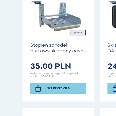
Stopień schodek
Skr
burtowy składany ocynk
DA
| CARPOL
500
35.00 PLN
2
Najniższa cena w ciągu 30 dni przed
Najniż
obniżką 35.00 PLN
obniżk
DO KOSZYKA