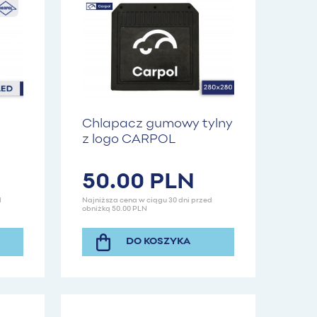
Chlapacz gumowy tylny
z logo CARPOL
50.00 PLN
d
Najniższa cena w ciągu 30 dni przed
obniżką 50.00 PLN
DO KOSZYKA