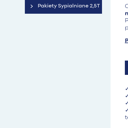
Pakiety Sypialniane 2,5T
O
n
P
p
P
✓
t