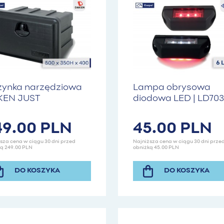
zynka narzędziowa
Lampa obrysowa
KEN JUST
diodowa LED | LD703
x350x400 41L
HORPOL
49.00 PLN
45.00 PLN
sza cena w ciągu 30 dni przed
Najniższa cena w ciągu 30 dni prze
ą 249.00 PLN
obniżką 45.00 PLN
DO KOSZYKA
DO KOSZYKA